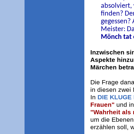
absolviert
finden? Der
gegessen? 
Meister: D
Mönch tat 
Inzwischen si
Aspekte hinzu
Märchen betra
Die Frage dan
in diesen zwei 
In
DIE KLUGE
Frauen"
und i
"Wahrheit als
um die Ebenen 
erzählen soll,