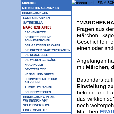
Startseite
DIE BESTEN GEDANKEN
EINMISCHUNGEN
LOSE GEDANKEN
"MÄRCHENHA
SATIRICELLA
MÄRCHENHAFTES
Fragen aus de
ASCHENPUTTEL
Märchen, Sage
BRÜDERCHEN UND
Geschichten, e
SCHWESTERCHEN
DER GESTIEFELTE KATER
einen oder and
DIE BREMER STADTMUSIKANTEN
DIE KLUGE ELSE
Angefangen hab
DIE WILDEN SCHWÄNE
FRAU HOLLE
mit
Märchen, d
GEVATTER TOD
HÄNSEL UND GRETEL
Besonders auffä
HÜHNCHEN, MAUS UND
BIRKHUHN
Einstellung zu
RUMPELSTILZCHEN
belohnt und Fau
SCHNEEWITTCHEN
EINMISCHUNG IN DIE
das wirklich so
WISSENSCHAFT
noch weitergeh
SELBSTVERSUCH
EINGEMISCHTES
Märchen
FRAU