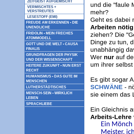
ZEITGEIST AUFGEMISCHT
und die "faule 
VERMISCHTES +
mehr?
VERSTREUTES
LESESTOFF (EMI)
Geht es dabei 
FREUDE AM ERKENNEN • DIE
Arbeiten nötig
UNENDLICHE
ziehen?
Die "G
FRIDOLIN • MEIN FRECHES
ATOMMODELL
Dinge zu tun, 
GOTT UND DIE WELT • CAUSA
unabhängig dav
FINALIS
GRUNDFRAGEN DER PHYSIK
Wer
nur
auf de
UND DER WISSENSCHAFT
um ihrer selbst 
HEITERE ZUKUNFT • NUN ERST
RECHT
HUMANISMUS • DAS GUTE IM
Es gibt sogar 
MENSCHEN
SCHWÄNE
- n
LUTHERSTÄDTISCHES
sie einem das 
MENSCH-SEIN • WIRKLICH
LEBEN
SPRACHLIEBE
Ein Gleichnis 
Arbeits-Lehre
Ein Mönch 
Meister, i