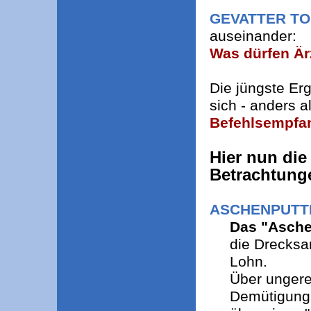
GEVATTER T
auseinander:
Was dürfen Är
Die jüngste E
sich - anders a
Befehlsempfa
Hier nun die
Betrachtung
ASCHENPUTT
Das "Asche
die Drecksa
Lohn.
Über ungere
Demütigung