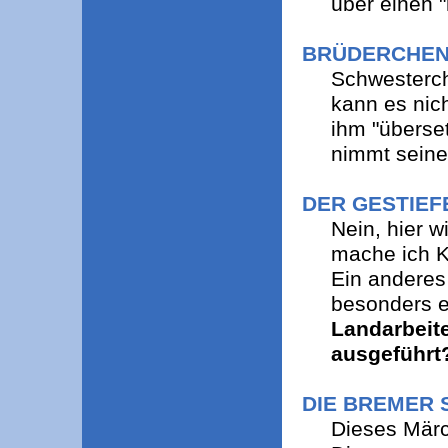
über einen "
BRÜDERCHEN
Schwesterch
kann es nic
ihm "überset
nimmt seinen
DER GESTIEF
Nein, hier w
mache ich K
Ein anderes
besonders e
Landarbeite
ausgeführt
DIE BREMER
Dieses Märch