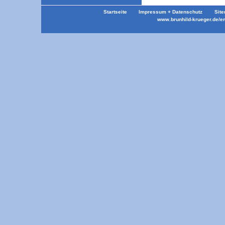
Startseite
Impressum + Datenschutz
Site
www.brunhild-krueger.de/