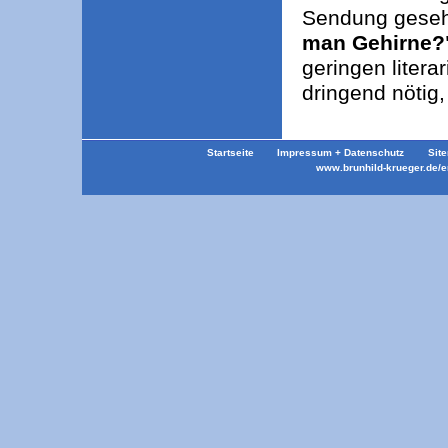
Sendung geseh
man Gehirne?
geringen litera
dringend nötig,
Startseite
Impressum + Datenschutz
Sit
www.brunhild-krueger.de/