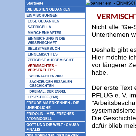
Startseite
DIE BESTEN GEDANKEN
VERMISCHT
EINMISCHUNGEN
LOSE GEDANKEN
Nicht alle "Ge
SATIRICELLA
MÄRCHENHAFTES
Unterthemen 
EINMISCHUNG IN DIE
WISSENSCHAFT
Deshalb gibt e
SELBSTVERSUCH
EINGEMISCHTES
Hier möchte ich
ZEITGEIST AUFGEMISCHT
vor längerer Z
VERMISCHTES +
VERSTREUTES
habe.
WEIHNACHTEN 2000
SACHZEUGEN ERZÄHLEN
GESCHICHTEN
Der erste Text 
DREIMAL: DER ENGEL
PFLUG e. V. im
LESESTOFF (EMI)
"Arbeitsbesch
FREUDE AM ERKENNEN • DIE
UNENDLICHE
systematisierte
FRIDOLIN • MEIN FRECHES
Die Geschichte
ATOMMODELL
dafür blieb mei
GOTT UND DIE WELT • CAUSA
FINALIS
GRUNDFRAGEN DER PHYSIK