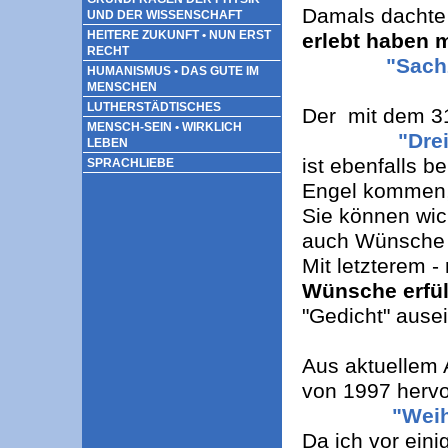
Damals dachte
UND DER WISSENSCHAFT
HEITERE ZUKUNFT • NUN ERST
erlebt haben
RECHT
"Sachzeuge
HUMANISMUS • DAS GUTE IM
MENSCHEN
LUTHERSTÄDTISCHES
Der mit dem 31
MENSCH-SEIN • WIRKLICH
"Drei
LEBEN
ist ebenfalls b
SPRACHLIEBE
Engel kommen,
Sie können wic
auch Wünsche e
Mit letzterem -
Wünsche erfül
"Gedicht" ause
Aus aktuellem 
von 1997 hervo
"Wei
Da ich vor eini