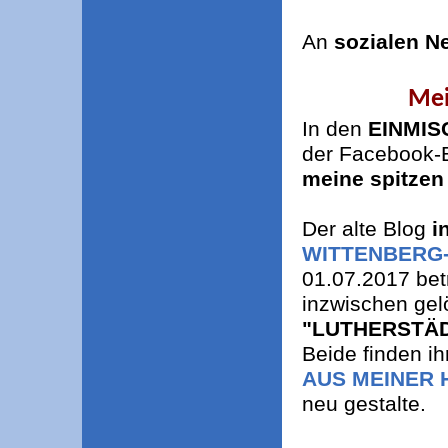
An
sozialen N
Mei
In den
EINMI
der Facebook-E
meine spitzen
Der alte Blog
i
WITTENBERG
01.07.2017 bet
inzwischen gel
"LUTHERSTÄ
Beide finden ih
AUS MEINER 
neu gestalte.