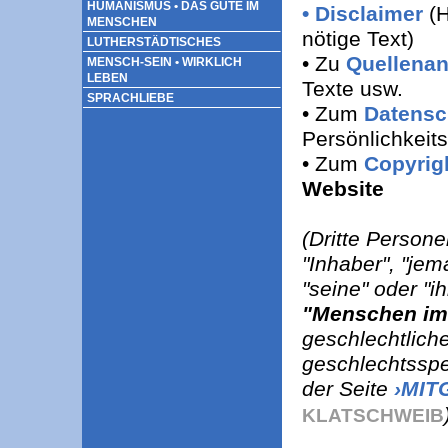
HUMANISMUS • DAS GUTE IM
• Disclaimer
(H
MENSCHEN
nötige Text)
LUTHERSTÄDTISCHES
• Zu
Quellena
MENSCH-SEIN • WIRKLICH
LEBEN
Texte usw.
SPRACHLIEBE
• Zum
Datensc
Persönlichkeit
• Zum
Copyrig
Website
(Dritte Person
"Inhaber", "jem
"seine" oder "i
"Menschen im 
geschlechtlich
geschlechtsspe
der Seite
›MIT
KLATSCHWEIB