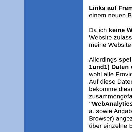
Links auf Fre
einem neuen Br
Da ich
keine W
Website zulass
meine Website
Allerdings
spei
1und1) Daten 
wohl alle Prov
Auf diese Date
bekomme diese n
zusammengefass
"WebAnalytics"
ä. sowie Angab
Browser) angez
über einzelne