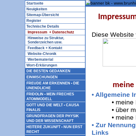
Startseite
Neuigkeiten
Sitemap-Übersicht
Impressum,
Register
Technische Details
Impressum + Datenschutz
Diese Website w
Hinweise zu Struktur,
Sonderzeichen usw.
Feedback + Kontakt
Website-Chronik
Werbematerial
Wort-Erklärungen
DIE BESTEN GEDANKEN
EINMISCHUNGEN
meine 
FREUDE AM ERKENNEN • DIE
UNENDLICHE
• Allgemeine I
FRIDOLIN • MEIN FRECHES
ATOMMODELL
• meine Nich
GOTT UND DIE WELT • CAUSA
• über meine
FINALIS
• meine Bit
GRUNDFRAGEN DER PHYSIK
UND DER WISSENSCHAFT
• Zur Nennung
HEITERE ZUKUNFT • NUN ERST
Links
RECHT