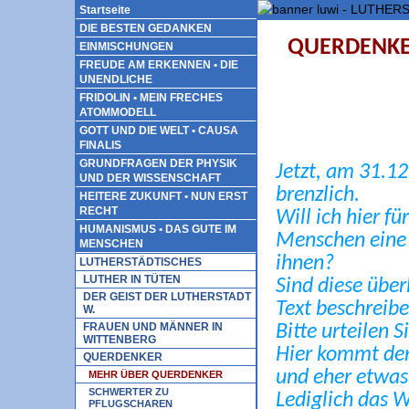
Startseite
DIE BESTEN GEDANKEN
QUERDENKE
EINMISCHUNGEN
FREUDE AM ERKENNEN • DIE
UNENDLICHE
FRIDOLIN • MEIN FRECHES
ATOMMODELL
GOTT UND DIE WELT • CAUSA
FINALIS
GRUNDFRAGEN DER PHYSIK
Jetzt, am 31.12
UND DER WISSENSCHAFT
brenzlich.
HEITERE ZUKUNFT • NUN ERST
RECHT
Will ich hier f
HUMANISMUS • DAS GUTE IM
Menschen eine 
MENSCHEN
ihnen?
LUTHERSTÄDTISCHES
LUTHER IN TÜTEN
Sind diese über
DER GEIST DER LUTHERSTADT
Text beschreib
W.
FRAUEN UND MÄNNER IN
Bitte urteilen Si
WITTENBERG
Hier kommt der 
QUERDENKER
und eher etwas 
MEHR ÜBER QUERDENKER
SCHWERTER ZU
Lediglich das W
PFLUGSCHAREN