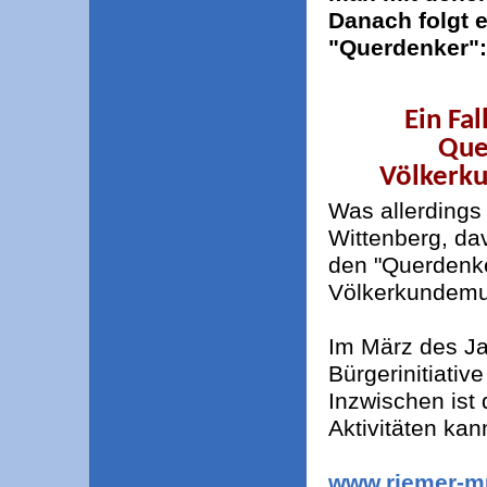
Danach folgt 
"Querdenker":
Ein Fa
Que
Völkerku
Was allerdings 
Wittenberg, dav
den "Querdenke
Völkerkundemus
Im März des Ja
Bürgerinitiati
Inzwischen ist
Aktivitäten ka
www.riemer-