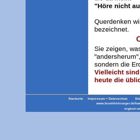
"Höre nicht au
Querdenken wi
bezeichnet.
Q
Sie zeigen, was
"andersherum", 
sondern die Er
Vielleicht si
heute die übl
Startseite
Impressum + Datenschutz
Sit
www.brunhild-krueger.de/lu
ergänzt u