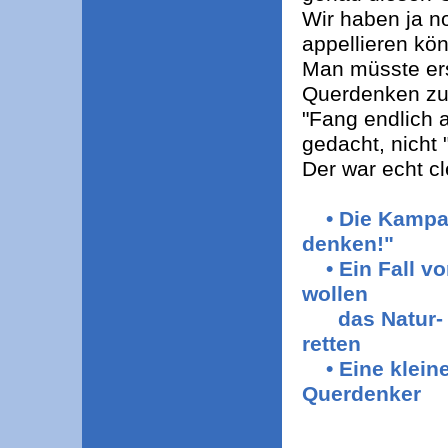
Wir haben ja n
appellieren kö
Man müsste er
Querdenken zu
"Fang endlich a
gedacht, nicht 
Der war echt cl
• Die Kampa
denken!"
• Ein Fall v
wollen
das Natur- u
retten
• Eine klei
Querdenker