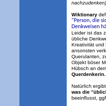
nachzudenken
Wiktionary
def
"Person, die s
Denkweisen hä
Leider ist das 
übliche Denkwe
Kreativität un
ansonsten ver
Querulanten, 
Objekt böser 
Hübsch an dem 
Querdenkerin.
Natürlich ergib
was die "übli
beeinflusst, gg