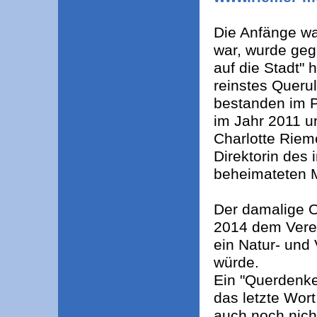
Die Anfänge wa
war, wurde gege
auf die Stadt" 
reinstes Querul
bestanden im 
im Jahr 2011 u
Charlotte Riem
Direktorin des 
beheimateten
Der damalige Ob
2014 dem Verei
ein Natur- und
würde.
Ein "Querdenker
das letzte Wor
auch noch nich