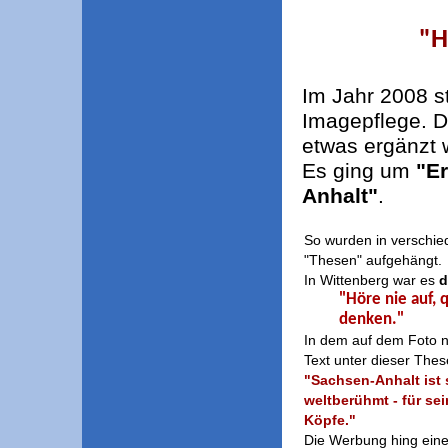
"H
Im Jahr 2008 s
Imagepflege. Di
etwas ergänzt
Es ging um
"E
Anhalt"
.
So wurden in verschi
"Thesen" aufgehängt.
In Wittenberg war es
d
"Höre nie auf, 
denken."
In dem auf dem Foto n
Text unter dieser Thes
"Sachsen-Anhalt ist 
weltberühmt - für se
Köpfe."
Die Werbung hing ein