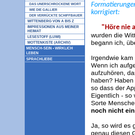
Formatierungen
DAS UNERSCHROCKENE WORT
WIE DIE GALLIER
korrigiert:
DER VERRÜCKTE SCHIFFBAUER
WITTENBERG VON A BIS Z
"Höre nie 
IMPRESSIONEN AUS MEINER
HEIMAT
wurden die Wit
LESESTOFF (LUWI)
begann ich, üb
MOTTENKISTE (ARCHIV)
MENSCH-SEIN • WIRKLICH
LEBEN
Irgendwie kam 
SPRACHLIEBE
Wenn ich aufge
aufzuhören, d
haben? Haben w
so dass der App
Eigentlich - so
Sorte Menschen
noch nicht ei
Ja, so wird es 
genau diesen 