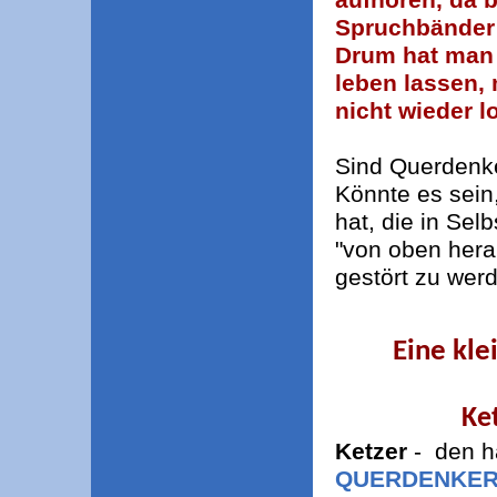
Spruchbänder
Drum hat man 
leben lassen,
nicht wieder l
Sind Querdenk
Könnte es sein
hat, die in Sel
"von oben hera
gestört zu wer
Eine kl
Ket
Ketzer
- den h
QUERDENKE