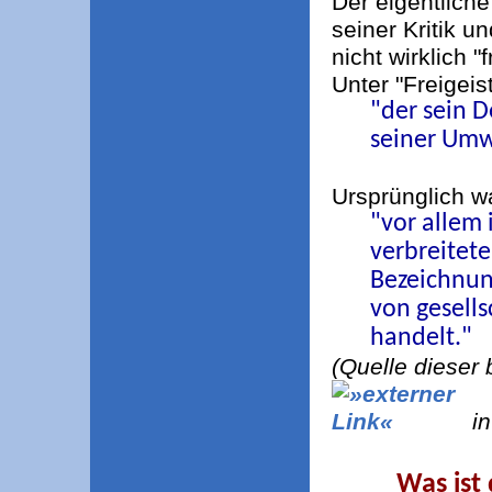
Der eigentlich
seiner Kritik u
nicht wirklich "
Unter "Freigei
"der sein 
seiner Umwe
Ursprünglich wa
"vor allem
verbreitet
Bezeichnun
von gesells
handelt."
(Quelle dieser 
in
Was ist