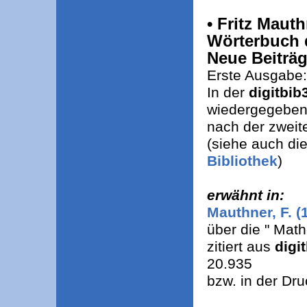
• Fritz Mauth
Wörterbuch 
Neue Beiträg
Erste Ausgabe
In der
digitbib
wiedergegeben 
nach der zweit
(siehe auch di
Bibliothek
)
erwähnt in:
Mauthner, F. (1
über die " Mat
zitiert aus
digi
20.935
bzw. in der Dru