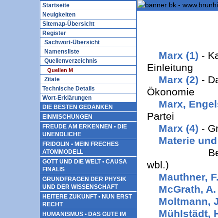
Startseite
Neuigkeiten
Sitemap-Übersicht
Register
Sachwort-Übersicht
Namensliste
Marx (1)
- K
Quellenverzeichnis
Einleitung
Quellen M
Marx (2)
- Da
Zitate
Technische Details
Ökonomie
Wort-Erklärungen
Marx, Engel
DIE BESTEN GEDANKEN
Partei
EINMISCHUNGEN
Marx (4)
- Gr
FREUDE AM ERKENNEN • DIE
UNENDLICHE
Materie und
FRIDOLIN • MEIN FRECHES
Beiträge vo
ATOMMODELL
GOTT UND DIE WELT • CAUSA
wbl.)
FINALIS
Mauthner, F
GRUNDFRAGEN DER PHYSIK
McGrath, A.
UND DER WISSENSCHAFT
HEITERE ZUKUNFT • NUN ERST
Moltmann, 
RECHT
Mühlstädt, 
HUMANISMUS • DAS GUTE IM