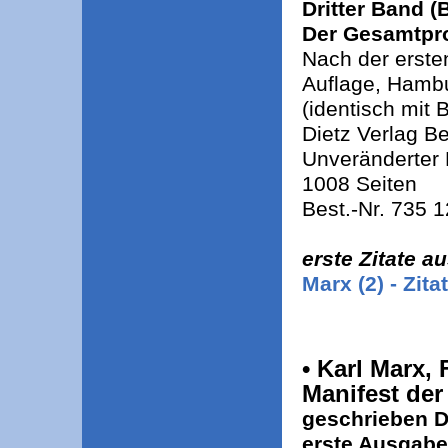
Dritter Band (B
Der Gesamtpro
Nach der erste
Auflage, Hamb
(identisch mit
Dietz Verlag Be
Unveränderter 
1008 Seiten
Best.-Nr. 735 
erste Zitate a
Marx (2) - Zita
• Karl Marx,
Manifest de
geschrieben D
erste Ausgabe