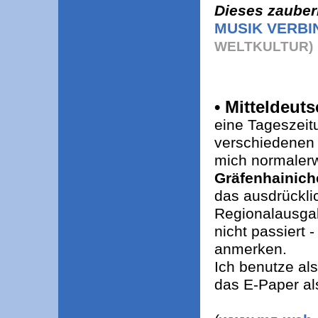
Dieses zauberh
MUSIK VERBI
WELTKULTUR)
• Mitteldeut
eine Tageszeitu
verschiedenen 
mich normalerw
Gräfenhainich
das ausdrückli
Regionalausgabe
nicht passiert 
anmerken.
Ich benutze al
das E-Paper al