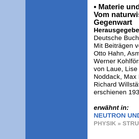
• Materie un
Vom naturwis
Gegenwart
Herausgegeben
Deutsche Buch-
Mit Beiträgen v
Otto Hahn, Asm
Werner Kohlför
von Laue, Lise 
Noddack, Max P
Richard Willst
erschienen 193
erwähnt in:
NEUTRON UN
PHYSIK » STR