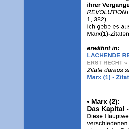
ihrer Vergange
REVOLUTION
)
1, 382).
Ich gebe es au
Marx(1)-Zitaten
erwähnt in:
LACHENDE R
ERST RECHT »
Zitate daraus s
Marx (1) - Zita
• Marx (2):
Das Kapital 
Diese Hauptwer
verschiedenen 