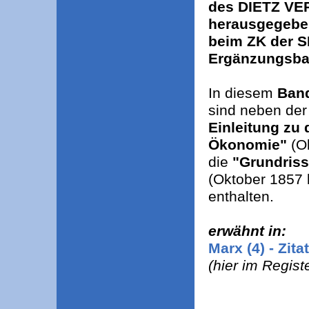
des DIETZ VE
herausgegeben
beim ZK der 
Ergänzungsba
In diesem
Ban
sind neben der
Einleitung zu 
Ökonomie"
(Ok
die
"Grundriss
(Oktober 1857 
enthalten.
erwähnt in:
Marx (4) - Zita
(hier im Regist