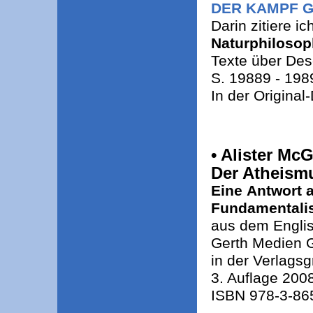
DER KAMPF G
Darin zitiere i
Naturphilosop
Texte über Desc
S. 19889 - 198
In der Original
• Alister Mc
Der Atheis
Eine Antwort 
Fundamental
aus dem Englis
Gerth Medien 
in der Verlag
3. Auflage 200
ISBN 978-3-86