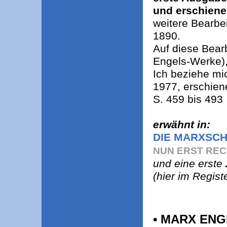
und erschiene
weitere Bearbei
1890.
Auf diese Bear
Engels-Werke),
Ich beziehe m
1977, erschie
S. 459 bis 493
erwähnt in:
DIE MARXSCH
NUN ERST RECH
und eine erste 
(hier im Regist
• MARX EN