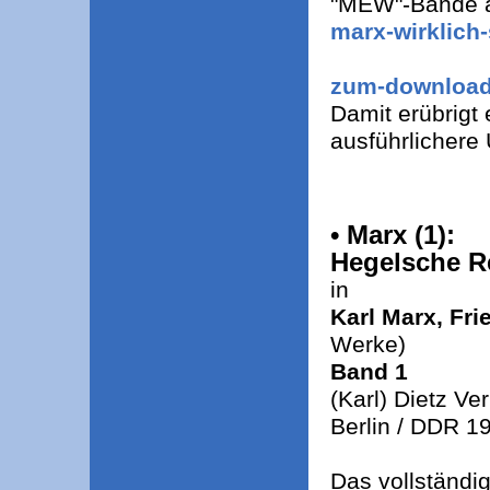
"MEW"-Bände a
marx-wirklich-
zum-downloa
Damit erübrigt 
ausführlichere
• Marx (1):
Hegelsche Re
in
Karl Marx, Fr
Werke)
Band 1
(Karl) Dietz Ver
Berlin / DDR 1
Das vollständig