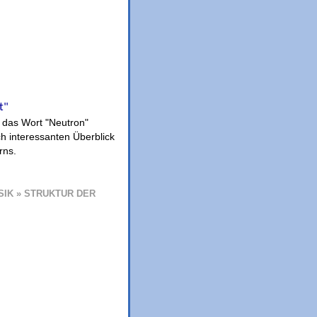
t"
 das Wort "Neutron"
h interessanten Überblick
rns.
SIK » STRUKTUR DER