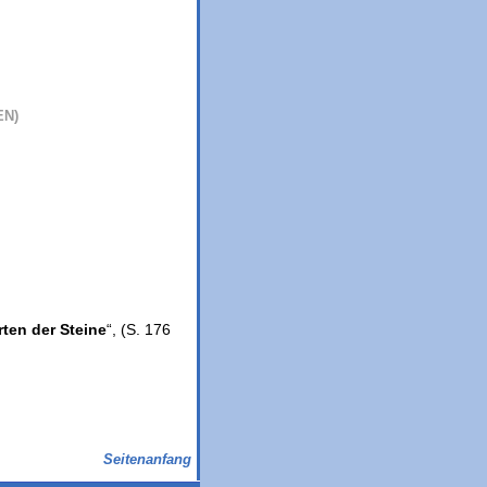
EN)
ten der Steine
“, (S. 176
Seitenanfang