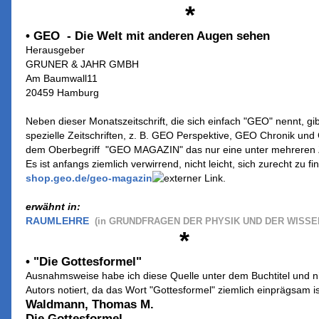
*
• GEO - Die Welt mit anderen Augen sehen
Herausgeber
GRUNER & JAHR GMBH
Am Baumwall11
20459 Hamburg
Neben dieser Monatszeitschrift, die sich einfach "GEO" nennt, gib
spezielle Zeitschriften, z. B. GEO Perspektive, GEO Chronik und 
dem Oberbegriff "GEO MAGAZIN" das nur eine unter mehreren Zei
Es ist anfangs
ziemlich verwirrend, nicht leicht, sich zurecht zu fi
shop.geo.de/geo-magazin
.
erwähnt in:
RAUMLEHRE
(in GRUNDFRAGEN DER PHYSIK UND DER WISSE
*
• "Die Gottesformel"
Ausnahmsweise habe ich diese Quelle unter dem Buchtitel und 
Autors notiert, da das Wort "Gottesformel" ziemlich einprägsam is
Waldmann, Thomas M.
Die Gottesformel