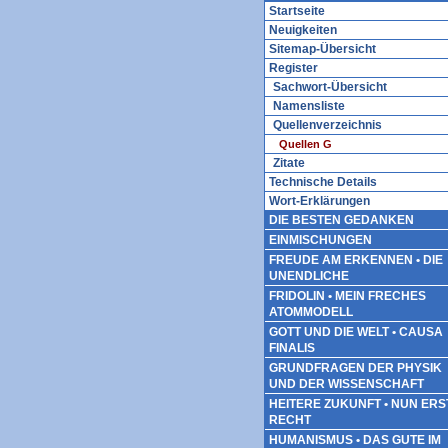
Startseite
Neuigkeiten
Sitemap-Übersicht
Register
Sachwort-Übersicht
Namensliste
Quellenverzeichnis
Quellen G
Zitate
Technische Details
Wort-Erklärungen
DIE BESTEN GEDANKEN
EINMISCHUNGEN
FREUDE AM ERKENNEN • DIE
UNENDLICHE
FRIDOLIN • MEIN FRECHES
ATOMMODELL
GOTT UND DIE WELT • CAUSA
FINALIS
GRUNDFRAGEN DER PHYSIK
UND DER WISSENSCHAFT
HEITERE ZUKUNFT • NUN ERS
RECHT
HUMANISMUS • DAS GUTE IM