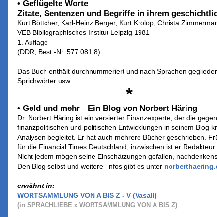
• Geflügelte Worte
Zitate, Sentenzen und Begriffe in ihrem geschich
Kurt Böttcher, Karl-Heinz Berger, Kurt Krolop, Christa Zimmerma
VEB Bibliographisches Institut Leipzig 1981
1. Auflage
(DDR, Best.-Nr. 577 081 8)
Das Buch enthält durchnummeriert und nach Sprachen gegliedert
Sprichwörter usw.
*
• Geld und mehr - Ein Blog von Norbert Häring
Dr. Norbert Häring ist ein versierter Finanzexperte, der die geg
finanzpolitischen und politischen Entwicklungen in seinem Blog kr
Analysen begleitet. Er hat auch mehrere Bücher geschrieben. Frü
für die Financial Times Deutschland, inzwischen ist er Redakteur
Nicht jedem mögen seine Einschätzungen gefallen, nachdenkensw
Den Blog selbst und weitere Infos gibt es unter
norberthaering.
erwähnt in:
WORTSAMMLUNG VON A BIS Z - V (Vasall)
(in SPRACHLIEBE » WORTSAMMLUNG VON A BIS Z)