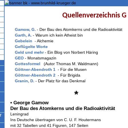
Quellenverzeichnis G
Gamow, G.
- Der Bau des Atomkerns und die Radioaktivität
Garth, A.
- Warum ich kein Atheist bin
Gebelein
- Alchemie
Geflügelte Worte
Geld und mehr
- Ein Blog von Norbert Häring
GEO
- Monatsmagazin
Gottesformel
(Autor Thomas M. Waldmann)
Göttner-Abendroth 1
- Für die Musen
Göttner-Abendroth 2
- Für Brigida
Granin, D.
- Der Platz für das Denkmal
*
• George Gamow
Der Bau des Atomkerns und die Radioaktivität
Leningrad
T
Ins Deutsche übertragen von C. U. F. Houtermans
mit 32 Tabellen und 41 Figuren, 147 Seiten