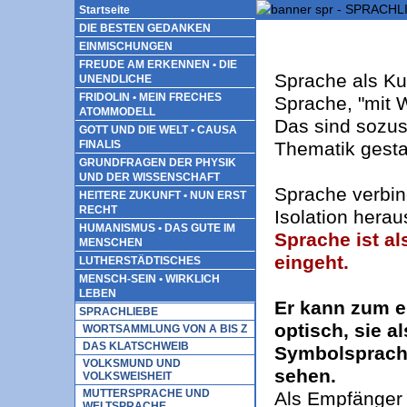
Startseite
DIE BESTEN GEDANKEN
EINMISCHUNGEN
FREUDE AM ERKENNEN • DIE
Sprache als Ku
UNENDLICHE
FRIDOLIN • MEIN FRECHES
Sprache, "mit W
ATOMMODELL
Das sind sozus
GOTT UND DIE WELT • CAUSA
Thematik gestal
FINALIS
GRUNDFRAGEN DER PHYSIK
UND DER WISSENSCHAFT
Sprache verbin
HEITERE ZUKUNFT • NUN ERST
RECHT
Isolation herau
HUMANISMUS • DAS GUTE IM
Sprache ist al
MENSCHEN
eingeht.
LUTHERSTÄDTISCHES
MENSCH-SEIN • WIRKLICH
LEBEN
Er kann zum e
SPRACHLIEBE
optisch, sie a
WORTSAMMLUNG VON A BIS Z
DAS KLATSCHWEIB
Symbolsprach
VOLKSMUND UND
sehen.
VOLKSWEISHEIT
MUTTERSPRACHE UND
Als Empfänger
WELTSPRACHE