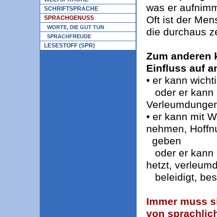
was er aufnimm
SCHRIFTSPRACHE
Oft ist der Men
SPRACHGENUSS
WORTE, DIE GUT TUN
die durchaus z
SPRACHFREUDE
LESESTOFF (SPR)
Zum anderen k
Einfluss auf 
• er kann wich
oder er kann 
Verleumdungen 
• er kann mit Wo
nehmen, Hoffn
geben
oder er kann 
hetzt, verleumd
beleidigt, bes
Immer muss si
von sprachlic