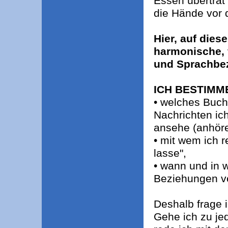
Essen übertrat 
die Hände vor
Hier, auf dies
harmonische, 
und Sprachbez
ICH BESTIMM
• welches Buch
Nachrichten ic
ansehe (anhöre
• mit wem ich r
lasse",
• wann und in w
Beziehungen v
Deshalb frage 
Gehe ich zu je